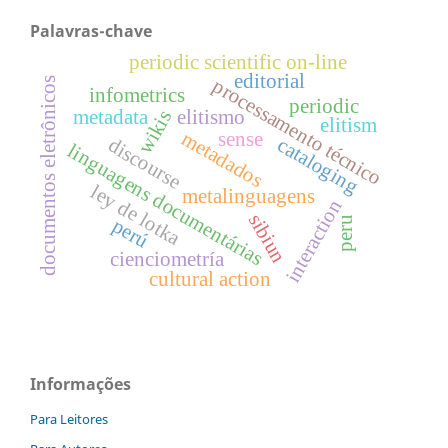
Palavras-chave
periodic scientific on-line
editorial
processamento técnico
documentos eletrônicos
infometrics
periodic
metadata
elitismo
wikis
elitism
metadados
sense
discourse
cataloging
linguagens documentárias
ley de lotka
metalinguagens
interaction
sibiun
peru
perú
cienciometría
cultural action
Informações
Para Leitores