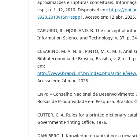
aproximações e rupturas conceituais. Informação
esp., p. 1–12, 2010. Disponível em:
https://doi.o
8920.2010v15n1espp1
. Acesso em: 12 abr. 2025.
CAPURRO, R.; HJØRLAND, B. The concept of infor
Information Science and Technology, v. 37, p. 3
CESARINO, M. A. N. B.; PINTO, M. C. M. F. Anális
Biblioteconomia de Brasília, Brasília, v. 8, n. 1, 
em:
http://www.brapci.inf.br/index.php/article/v
Acesso em: 24 mar. 2025.
CNPq – Conselho Nacional de Desenvolvimento Ci
Bolsas de Produtividade em Pesquisa. Brasília: 
CUTTER, C. A. Rules for a printed dictionary cata
Government Printing Office, 1876.
DAHLBERG, I. Knowledge organization: a new s