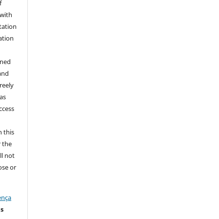
f
 with
tation
ation
gned
and
reely
 as
ccess
 this
r the
ll not
ose or
ença
is