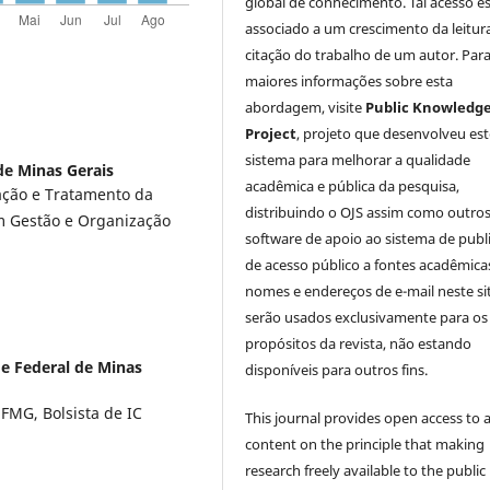
global de conhecimento. Tal acesso e
associado a um crescimento da leitur
citação do trabalho de um autor. Par
maiores informações sobre esta
abordagem, visite
Public Knowledg
Project
, projeto que desenvolveu est
sistema para melhorar a qualidade
de Minas Gerais
acadêmica e pública da pesquisa,
ação e Tratamento da
distribuindo o OJS assim como outro
m Gestão e Organização
software de apoio ao sistema de publ
de acesso público a fontes acadêmica
nomes e endereços de e-mail neste si
serão usados exclusivamente para os
propósitos da revista, não estando
e Federal de Minas
disponíveis para outros fins.
FMG, Bolsista de IC
This journal provides open access to all
content on the principle that making
research freely available to the public