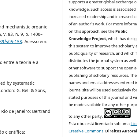
supports a greater global exchange o
knowledge. Such access is associated
increased readership and increased ci
of an author's work. For more inform
and mechanistic organic
on this approach, see the
Public
v. 83, n. 9, p. 1400–
Knowledge Project
, which has desi
139/v05-158
. Acesso em:
this system to improve the scholarly 
public quality of research, and which f
distributes the journal system as well
 entre a teoria e a
other software to support the open a
publishing of scholarly resources. The
names and email addresses entered in
nded by systematic
journal site will be used exclusively fo
London: G. Bell & Sons,
stated purposes of this journal and wi
be made available for any other purp
Rio de Janeiro: Bertrand
to any other party.
Esta obra está licenciada sob uma
Lic
Creative Commons
.
Direitos Autora
o científica: