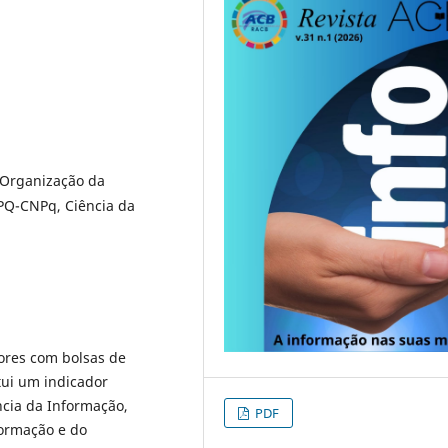
 Organização da
 PQ-CNPq, Ciência da
ores com bolsas de
tui um indicador
ncia da Informação,
PDF
ormação e do