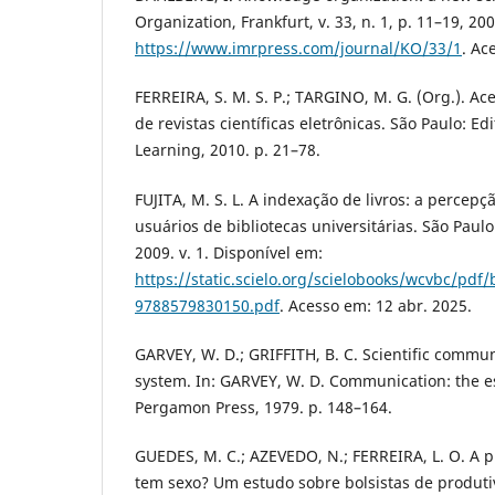
Organization, Frankfurt, v. 33, n. 1, p. 11–19, 20
https://www.imrpress.com/journal/KO/33/1
. Ac
FERREIRA, S. M. S. P.; TARGINO, M. G. (Org.). Ace
de revistas científicas eletrônicas. São Paulo: 
Learning, 2010. p. 21–78.
FUJITA, M. S. L. A indexação de livros: a percep
usuários de bibliotecas universitárias. São Paul
2009. v. 1. Disponível em:
https://static.scielo.org/scielobooks/wcvbc/pdf/
9788579830150.pdf
. Acesso em: 12 abr. 2025.
GARVEY, W. D.; GRIFFITH, B. C. Scientific commun
system. In: GARVEY, W. D. Communication: the es
Pergamon Press, 1979. p. 148–164.
GUEDES, M. C.; AZEVEDO, N.; FERREIRA, L. O. A p
tem sexo? Um estudo sobre bolsistas de produt