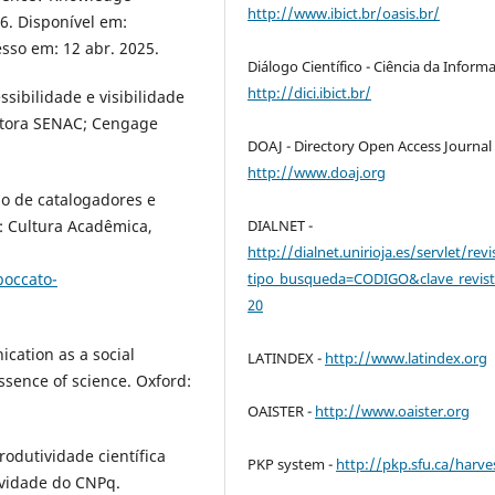
http://www.ibict.br/oasis.br/
06. Disponível em:
esso em: 12 abr. 2025.
Diálogo Científico - Ciência da Inform
http://dici.ibict.br/
ssibilidade e visibilidade
Editora SENAC; Cengage
DOAJ - Directory Open Access Journal 
http://www.doaj.org
ção de catalogadores e
o: Cultura Acadêmica,
DIALNET -
http://dialnet.unirioja.es/servlet/revi
boccato-
tipo_busqueda=CODIGO&clave_revis
20
ication as a social
LATINDEX -
http://www.latindex.org
sence of science. Oxford:
OAISTER -
http://www.oaister.org
rodutividade científica
PKP system -
http://pkp.sfu.ca/harve
ividade do CNPq.