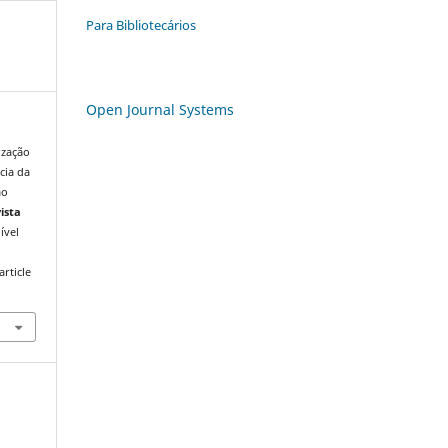
Para Bibliotecários
Open Journal Systems
ização
cia da
ão
ista
ível
rticle