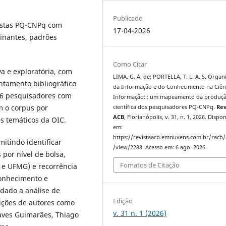
Publicado
sistas PQ-CNPq com
17-04-2026
inantes, padrões
Como Citar
a e exploratória, com
LIMA, G. A. de; PORTELLA, T. L. A. S. Organ
ntamento bibliográfico
da Informação e do Conhecimento na Ciên
 66 pesquisadores com
Informação: : um mapeamento da produç
m o corpus por
científica dos pesquisadores PQ-CNPq.
Rev
ACB
, Florianópolis, v. 31, n. 1, 2026. Dispon
s temáticos da OIC.
em:
https://revistaacb.emnuvens.com.br/racb/a
itindo identificar
/view/2288. Acesso em: 6 ago. 2026.
 por nível de bolsa,
Fomatos de Citação
 e UFMG) e recorrência
onhecimento e
dado a análise de
Edição
uições de autores como
v. 31 n. 1 (2026)
haves Guimarães, Thiago