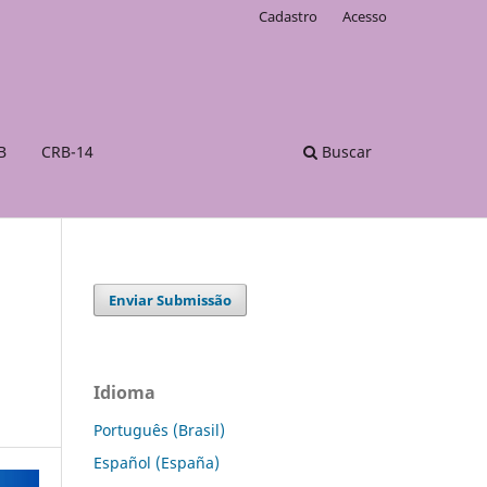
Cadastro
Acesso
B
CRB-14
Buscar
Enviar Submissão
Idioma
Português (Brasil)
Español (España)