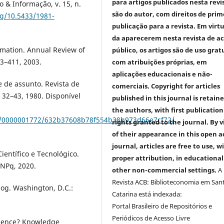
para artigos publicados nesta revi
 & Informação, v. 15, n.
são do autor, com direitos de prim
rg/10.5433/1981-
publicação para a revista. Em virt
da aparecerem nesta revista de a
mation. Annual Review of
público, os artigos são de uso grat
43–411, 2003.
com atribuições próprias, em
aplicações educacionais e não-
e de assunto. Revista de
comerciais. Copyright for articles
p. 32–43, 1980. Disponível
published in this journal is retain
the authors, with first publication
iew/0000001772/632b37608b78f554b38b973d66e7cf72/
.
rights granted to the journal. By v
of their appearance in this open a
journal, articles are free to use, w
entífico e Tecnológico.
proper attribution, in educationa
CNPq, 2020.
other non-commercial settings.
A
Revista ACB: Biblioteconomia em San
log. Washington, D.C.:
Catarina está indexada:
Portal Brasileiro de Repositórios e
Periódicos de Acesso Livre
cience? Knowledge