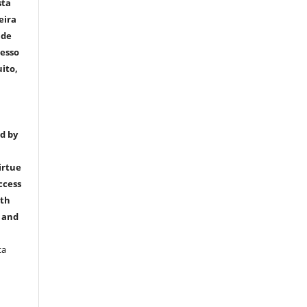
sta
eira
ude
cesso
uito,
ed by
irtue
ccess
ith
l and
ta