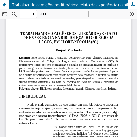
Trabalhando com gêneros literários: relato de experiência na biblioteca do Colégio da Lagoa - Florianópolis <p><i>Working with literary sorts: experience report in the school library by the Colégio da Lagoa, in Florianópolis p. 310-321