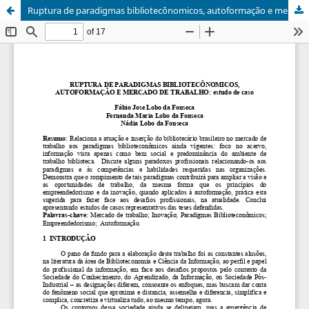
Ruptura de paradigmas bibliotecônomicos, autoformação e mercado de trabalho: estudo de caso <p><i> Rupture of librarianship’s paradigms, self-education and work market: study of cases p. 207-223