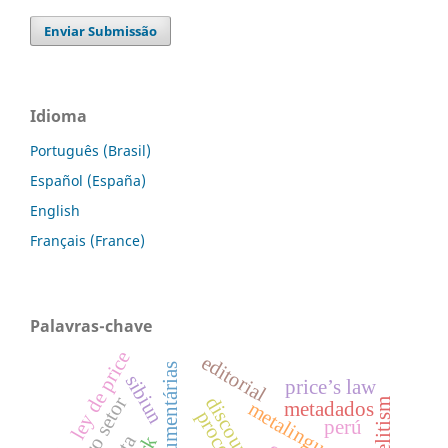
Enviar Submissão
Idioma
Português (Brasil)
Español (España)
English
Français (France)
Palavras-chave
ley de price
editorial
sibiun
price’s law
terceiro setor
discourse
elitism
metadados
metalinguagens
perú