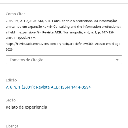
Como Citar
CRISPIM, A. C.; JAGIELSKI, S. K. Consultoria e o profissional da informação:
um campo em expansão <p><i> Consulting and the information professional:
a field in expansion</i>.
Revista ACB
, Florianópolis, v. 6, n. 1, p. 147–156,
2005. Disponível em:
https://revistaacb.emnuvens.com.br/racb/article/view/364. Acesso em: 6 ago.
2026.
Fomatos de Citação
Edição
v. 6 n. 1 (2001): Revista ACB: ISSN 1414-0594
Seção
Relato de experiência
Licença