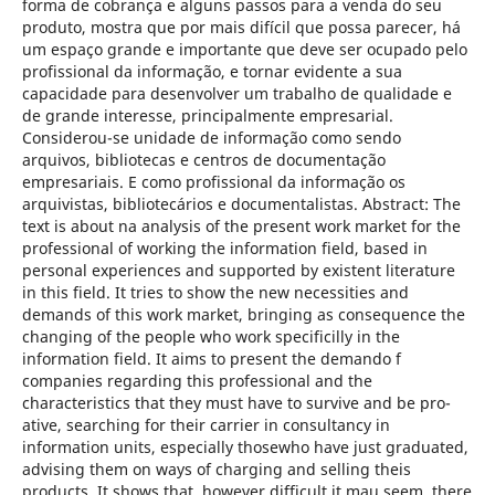
forma de cobrança e alguns passos para a venda do seu
produto, mostra que por mais difícil que possa parecer, há
um espaço grande e importante que deve ser ocupado pelo
profissional da informação, e tornar evidente a sua
capacidade para desenvolver um trabalho de qualidade e
de grande interesse, principalmente empresarial.
Considerou-se unidade de informação como sendo
arquivos, bibliotecas e centros de documentação
empresariais. E como profissional da informação os
arquivistas, bibliotecários e documentalistas. Abstract: The
text is about na analysis of the present work market for the
professional of working the information field, based in
personal experiences and supported by existent literature
in this field. It tries to show the new necessities and
demands of this work market, bringing as consequence the
changing of the people who work specificilly in the
information field. It aims to present the demando f
companies regarding this professional and the
characteristics that they must have to survive and be pro-
ative, searching for their carrier in consultancy in
information units, especially thosewho have just graduated,
advising them on ways of charging and selling theis
products. It shows that, however difficult it mau seem, there