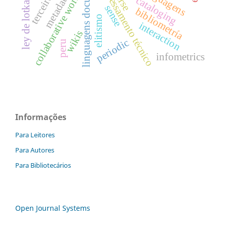
linguagens documentárias
processamento técnico
metadata
collaborative work
cataloging
ley de lotka
sense
bibliometría
elitismo
interaction
wikis
periodic
peru
infometrics
Informações
Para Leitores
Para Autores
Para Bibliotecários
Open Journal Systems