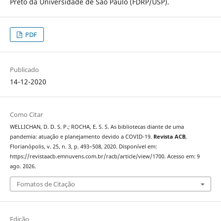
Preto da Universidade de São Paulo (FDRP/USP).
PDF
Publicado
14-12-2020
Como Citar
WELLICHAN, D. D. S. P.; ROCHA, E. S. S. As bibliotecas diante de uma
pandemia: atuação e planejamento devido a COVID-19.
Revista ACB
,
Florianópolis, v. 25, n. 3, p. 493–508, 2020. Disponível em:
https://revistaacb.emnuvens.com.br/racb/article/view/1700. Acesso em: 9
ago. 2026.
Fomatos de Citação
Edição