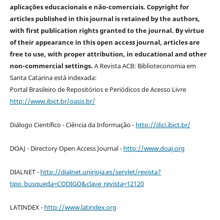
aplicações educacionais e não-comerciais. Copyright for
articles published in this journal is retained by the authors,
with first publication rights granted to the journal. By virtue
of their appearance in this open access journal, articles are
free to use, with proper attribution, in educational and other
non-commercial settings.
A Revista ACB: Biblioteconomia em
Santa Catarina está indexada:
Portal Brasileiro de Repositórios e Periódicos de Acesso Livre
http://www.ibict.br/oasis.br/
Diálogo Científico - Ciência da Informação -
http://dici.ibict.br/
DOAJ - Directory Open Access Journal -
http://www.doaj.org
DIALNET -
http://dialnet.unirioja.es/servlet/revista?
tipo_busqueda=CODIGO&clave_revista=12120
LATINDEX -
http://www.latindex.org