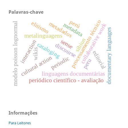
Palavras-chave
processamento técnico
perú
elitismo
metadados
modelo poisson lognormal
metadata
collaborative work
documentary languages
metalinguagens
sibiun
sense
interaction
cataloging
discourse
wikis
editorial
cultural action
periodic
peru
linguagens documentárias
periódico científico - avaliação
Informações
Para Leitores