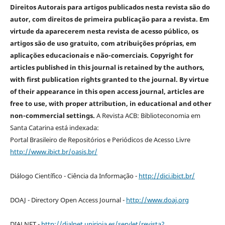
Direitos Autorais para artigos publicados nesta revista são do
autor, com direitos de primeira publicação para a revista. Em
virtude da aparecerem nesta revista de acesso público, os
artigos são de uso gratuito, com atribuições próprias, em
aplicações educacionais e não-comerciais. Copyright for
articles published in this journal is retained by the authors,
with first publication rights granted to the journal. By virtue
of their appearance in this open access journal, articles are
free to use, with proper attribution, in educational and other
non-commercial settings.
A Revista ACB: Biblioteconomia em
Santa Catarina está indexada:
Portal Brasileiro de Repositórios e Periódicos de Acesso Livre
http://www.ibict.br/oasis.br/
Diálogo Científico - Ciência da Informação -
http://dici.ibict.br/
DOAJ - Directory Open Access Journal -
http://www.doaj.org
DIALNET -
http://dialnet.unirioja.es/servlet/revista?