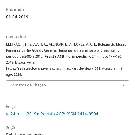
Publicado
01-04-2019
Como Citar
BELTRÃO, J. F.; SILVA, T. C.; ALENCAR, D. A.; LOPES, A. C. B. Boletim do Museu
Paraense Emílio Goeldi. Ciências Humanas: uma análise bibliométrica no
período de 2006 a 2015.
Revista ACB
, Florianópolis, v. 24, n. 1, p. 177–196,
2019. Disponível em:
https://revistaacb.emnuvens.com.br/racb/article/view/1532. Acesso em: 8
ago. 2026.
Fomatos de Citação
Edição
v. 24 n. 1 (2019): Revista ACB: ISSN 1414-0594
Seção
Relato de pesquisa