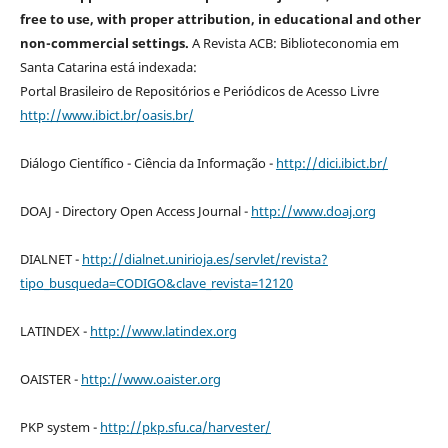
free to use, with proper attribution, in educational and other
non-commercial settings.
A Revista ACB: Biblioteconomia em
Santa Catarina está indexada:
Portal Brasileiro de Repositórios e Periódicos de Acesso Livre
http://www.ibict.br/oasis.br/
Diálogo Científico - Ciência da Informação -
http://dici.ibict.br/
DOAJ - Directory Open Access Journal -
http://www.doaj.org
DIALNET -
http://dialnet.unirioja.es/servlet/revista?
tipo_busqueda=CODIGO&clave_revista=12120
LATINDEX -
http://www.latindex.org
OAISTER -
http://www.oaister.org
PKP system -
http://pkp.sfu.ca/harvester/