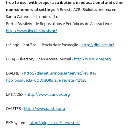
free to use, with proper attribution, in educational and other
non-commercial settings.
A Revista ACB: Biblioteconomia em
Santa Catarina está indexada:
Portal Brasileiro de Repositórios e Periódicos de Acesso Livre
http://www.ibict.br/oasis.br/
Diálogo Científico - Ciência da Informação -
http://dici.ibict.br/
DOAJ - Directory Open Access Journal -
http://www.doaj.org
DIALNET -
http://dialnet.unirioja.es/servlet/revista?
tipo_busqueda=CODIGO&clave_revista=12120
LATINDEX -
http://www.latindex.org
OAISTER -
http://www.oaister.org
PKP system -
http://pkp.sfu.ca/harvester/