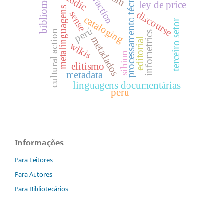
interaction
bibliometría
processamento técnico
ley de price
metalinguagens
sense
discourse
cataloging
terceiro setor
perú
cultural action
infometrics
metadados
editorial
wikis
sibiun
elitismo
metadata
linguagens documentárias
peru
Informações
Para Leitores
Para Autores
Para Bibliotecários