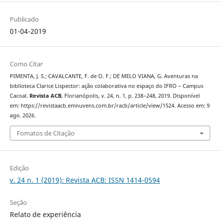
Publicado
01-04-2019
Como Citar
PIMENTA, J. S.; CAVALCANTE, F. de O. F.; DE MELO VIANA, G. Aventuras na
biblioteca Clarice Lispector: ação colaborativa no espaço do IFRO – Campus
Cacoal.
Revista ACB
, Florianópolis, v. 24, n. 1, p. 238–248, 2019. Disponível
em: https://revistaacb.emnuvens.com.br/racb/article/view/1524. Acesso em: 9
ago. 2026.
Fomatos de Citação
Edição
v. 24 n. 1 (2019): Revista ACB: ISSN 1414-0594
Seção
Relato de experiência