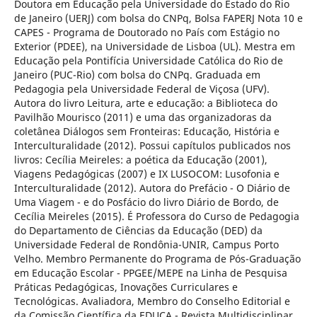
Doutora em Educação pela Universidade do Estado do Rio
de Janeiro (UERJ) com bolsa do CNPq, Bolsa FAPERJ Nota 10 e
CAPES - Programa de Doutorado no País com Estágio no
Exterior (PDEE), na Universidade de Lisboa (UL). Mestra em
Educação pela Pontifícia Universidade Católica do Rio de
Janeiro (PUC-Rio) com bolsa do CNPq. Graduada em
Pedagogia pela Universidade Federal de Viçosa (UFV).
Autora do livro Leitura, arte e educação: a Biblioteca do
Pavilhão Mourisco (2011) e uma das organizadoras da
coletânea Diálogos sem Fronteiras: Educação, História e
Interculturalidade (2012). Possui capítulos publicados nos
livros: Cecília Meireles: a poética da Educação (2001),
Viagens Pedagógicas (2007) e IX LUSOCOM: Lusofonia e
Interculturalidade (2012). Autora do Prefácio - O Diário de
Uma Viagem - e do Posfácio do livro Diário de Bordo, de
Cecília Meireles (2015). É Professora do Curso de Pedagogia
do Departamento de Ciências da Educação (DED) da
Universidade Federal de Rondônia-UNIR, Campus Porto
Velho. Membro Permanente do Programa de Pós-Graduação
em Educação Escolar - PPGEE/MEPE na Linha de Pesquisa
Práticas Pedagógicas, Inovações Curriculares e
Tecnológicas. Avaliadora, Membro do Conselho Editorial e
da Comissão Científica da EDUCA - Revista Multidisciplinar