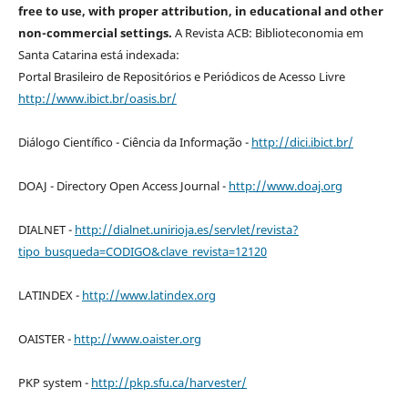
free to use, with proper attribution, in educational and other
non-commercial settings.
A Revista ACB: Biblioteconomia em
Santa Catarina está indexada:
Portal Brasileiro de Repositórios e Periódicos de Acesso Livre
http://www.ibict.br/oasis.br/
Diálogo Científico - Ciência da Informação -
http://dici.ibict.br/
DOAJ - Directory Open Access Journal -
http://www.doaj.org
DIALNET -
http://dialnet.unirioja.es/servlet/revista?
tipo_busqueda=CODIGO&clave_revista=12120
LATINDEX -
http://www.latindex.org
OAISTER -
http://www.oaister.org
PKP system -
http://pkp.sfu.ca/harvester/